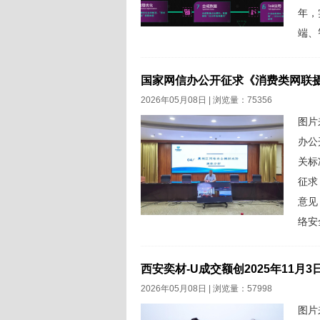
年，
端、
的细
的行
国家网信办公开征求《消费类网联
行业
2026年05月08日 | 浏览量：75356
图片
办公
关标
征求
意见
络安
别，
联摄
西安奕材-U成交额创2025年11月
像头
2026年05月08日 | 浏览量：57998
图片