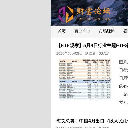
首页
商业产业
市场脉搏
视
【ETF观察】5月8日行业主题ETF净
2026年05月09日 | 浏览量：68717
图片
日行
日累
的有
一交
考）
净流
1.
海关总署：中国4月出口（以人民币计