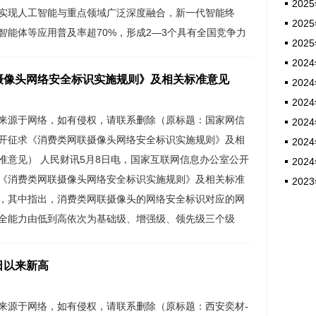
2025
实现人工智能与重点领域广泛深度融合，新一代智能终
2025
智能体等应用普及率超70%，形成2―3个具有全国竞争力
2025
分赛道产业集群，重点支持打造10个左右具有全国影响力
2024
业标杆大模型、研发一批轻量化端侧模型，建设10个左右
摄像头网络安全标识实施规则》及相关标准意见
2024
领域重大标志性应用场...
2024
来源于网络，如有侵权，请联系删除（原标题：国家网信
2024
开征求《消费类网联摄像头网络安全标识实施规则》及相
2024
准意见） 人民财讯5月8日电，国家互联网信息办公室公开
2024
《消费类网联摄像头网络安全标识实施规则》及相关标准
2023
，其中指出，消费类网联摄像头的网络安全标识对应的网
全能力由低到高依次为基础级、增强级、领先级三个级
相应的标识等级分别用一星、二星、三星表示。消费类网
像头的网络安全能力应依据《网络安全标识 消费类网联摄
3日以来新高
安全要求》进行检测，确定物理与硬件安全...
来源于网络，如有侵权，请联系删除（原标题：西安奕材-