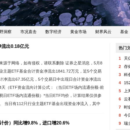
野洞察
市况直击
数字经济
黄金市场
财界风云
基金
流出0.18亿元
热门
1
天亿
来源于网络，如有侵权，请联系删除 证券之星消息，5月8
2
存
业主题ETF基金合计资金净流出1841.72万元，近5个交易
3
科创
计净流出67.35亿元，5个交易日中出现日合计资金净流出
4
1
4天（ETF资金流向计算公式：（当日ETF场内流通份额-前
5
上海
易日ETF场内流通份额）*当日ETF均价，计算结果仅供参
6
云
。 当日有112只行业主题ETF基金出现资金净流入，其中
7
时值
入排首位的是科创芯片ETF嘉实（588200），份额增加了
8
今
68亿份，净流入额为5.44亿元。图片来源...
价）同比增9.8%，进口增20.6%
9
瑞