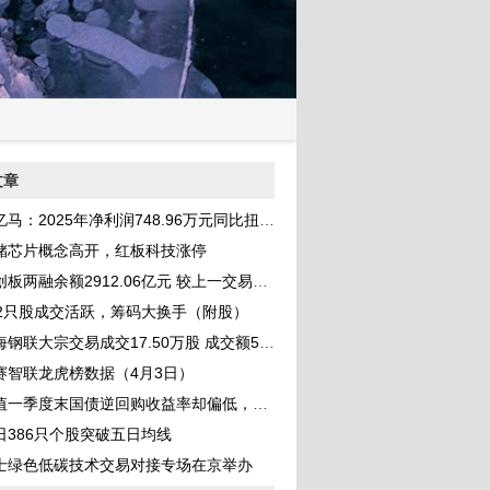
文章
马：2025年净利润748.96万元同比扭亏 拟10转4派0.5元
储芯片概念高开，红板科技涨停
板两融余额2912.06亿元 较上一交易日环比减少19.76亿元
52只股成交活跃，筹码大换手（附股）
钢联大宗交易成交17.50万股 成交额514.50万元
赛智联龙虎榜数据（4月3日）
一季度末国债逆回购收益率却偏低，机构解析：资金面宽松成核心主因
日386只个股突破五日均线
士绿色低碳技术交易对接专场在京举办