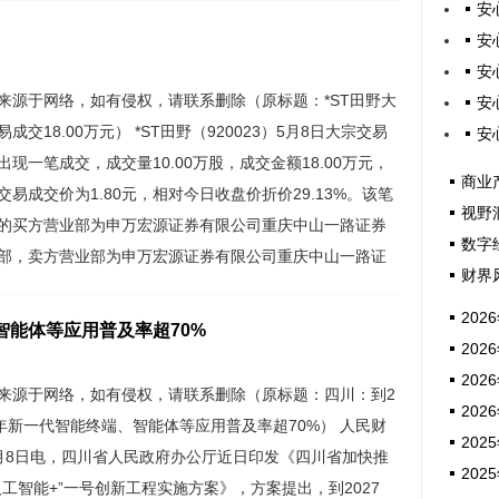
安
，卖出成交346.80亿港元，...
安
安
来源于网络，如有侵权，请联系删除（原标题：*ST田野大
安
易成交18.00万元） *ST田野（920023）5月8日大宗交易
安
出现一笔成交，成交量10.00万股，成交金额18.00万元，
商业
交易成交价为1.80元，相对今日收盘价折价29.13%。该笔
视野
的买方营业部为申万宏源证券有限公司重庆中山一路证券
数字
部，卖方营业部为申万宏源证券有限公司重庆中山一路证
财界
业部。 证券时报•数据宝统计显示，*ST田野今日收盘价为
2026
4元，上涨0.40%，日换手率为3.15%，成...
智能体等应用普及率超70%
2026
2026
来源于网络，如有侵权，请联系删除（原标题：四川：到2
2026
7年新一代智能终端、智能体等应用普及率超70%） 人民财
2025
月8日电，四川省人民政府办公厅近日印发《四川省加快推
2025
人工智能+”一号创新工程实施方案》，方案提出，到2027