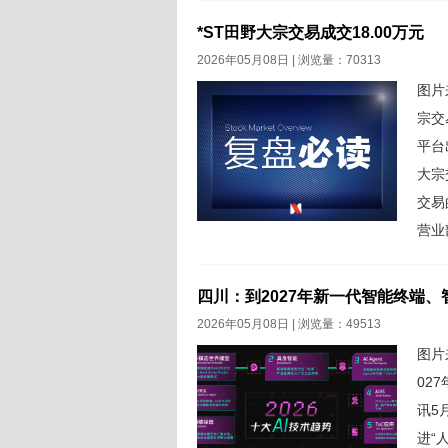
港元
*ST田野大宗交易成交18.00万元
2026年05月08日 | 浏览量：70313
图片
宗交
平台
大宗
交易
营业
券营
2.5
四川：到2027年新一代智能终端、
2026年05月08日 | 浏览量：49513
图片
02
讯5
进“