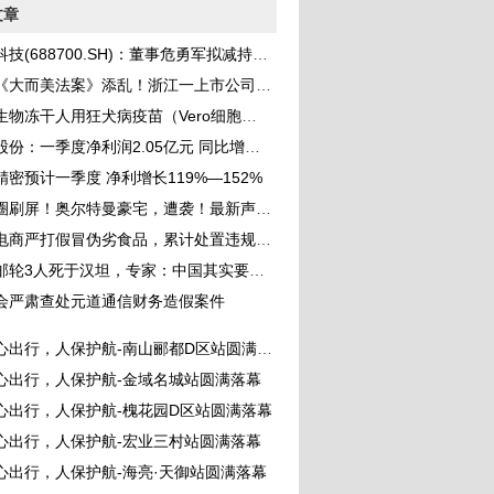
文章
(688700.SH)：董事危勇军拟减持不超过150万股股份
法案》添乱！浙江一上市公司要把美国子公司卖给印度资本，作价超17亿元，投产不足一年
干人用狂犬病疫苗（Vero细胞）药品补充申请获批，丰富公司产品免疫程序体系
份：一季度净利润2.05亿元 同比增长118.41%
精密预计一季度 净利增长119%―152%
圈刷屏！奥尔特曼豪宅，遭袭！最新声明来了
严打假冒伪劣食品，累计处置违规店铺1696家、商品超7143个
轮3人死于汉坦，专家：中国其实要关注这些病毒
会严肃查处元道通信财务造假案件
心出行，人保护航-南山郦都D区站圆满落幕
心出行，人保护航-金域名城站圆满落幕
心出行，人保护航-槐花园D区站圆满落幕
心出行，人保护航-宏业三村站圆满落幕
心出行，人保护航-海亮·天御站圆满落幕