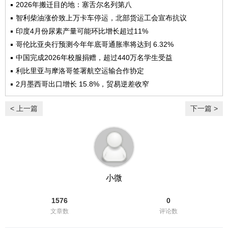
2026年搬迁目的地：塞舌尔名列第八
智利柴油涨价致上万卡车停运，北部货运工会宣布抗议
印度4月份尿素产量可能环比增长超过11%
哥伦比亚央行预测今年年底哥通胀率将达到 6.32%
中国完成2026年校服捐赠，超过440万名学生受益
利比里亚与摩洛哥签署航空运输合作协定
2月墨西哥出口增长 15.8%，贸易逆差收窄
< 上一篇
下一篇 >
小微
1576
0
文章数
评论数