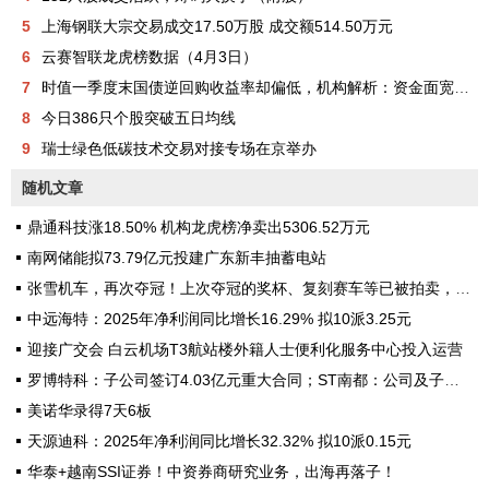
5
上海钢联大宗交易成交17.50万股 成交额514.50万元
6
云赛智联龙虎榜数据（4月3日）
7
时值一季度末国债逆回购收益率却偏低，机构解析：资金面宽松成核心主因
8
今日386只个股突破五日均线
9
瑞士绿色低碳技术交易对接专场在京举办
随机文章
鼎通科技涨18.50% 机构龙虎榜净卖出5306.52万元
南网储能拟73.79亿元投建广东新丰抽蓄电站
张雪机车，再次夺冠！上次夺冠的奖杯、复刻赛车等已被拍卖，所得款项捐给嫣然天使基金！品牌已火到海外，此前获1000余台订单，将销往欧洲
中远海特：2025年净利润同比增长16.29% 拟10派3.25元
迎接广交会 白云机场T3航站楼外籍人士便利化服务中心投入运营
罗博特科：子公司签订4.03亿元重大合同；ST南都：公司及子公司银行账户被冻结 | 新能源早参
美诺华录得7天6板
天源迪科：2025年净利润同比增长32.32% 拟10派0.15元
华泰+越南SSI证券！中资券商研究业务，出海再落子！