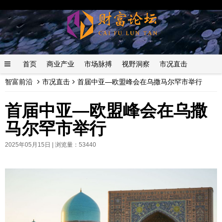
首页
商业产业
市场脉搏
视野洞察
市况直击
智富前沿
市况直击
首届中亚―欧盟峰会在乌撒马尔罕市举行
数字经济
黄金市场
财界风云
基金
首届中亚―欧盟峰会在乌撒
马尔罕市举行
2025年05月15日 |
浏览量：53440