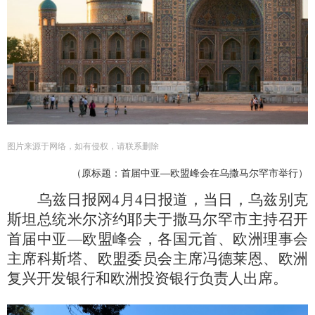
图片来源于网络，如有侵权，请联系删除
（原标题：首届中亚―欧盟峰会在乌撒马尔罕市举行）
乌兹日报网
4
月
4
日报道，当日，乌兹别克
斯坦总统米尔济约耶夫于撒马尔罕市主持召开
首届中亚
―
欧盟峰会，各国元首、欧洲理事会
主席科斯塔、欧盟委员会主席冯德莱恩、欧洲
复兴开发银行和欧洲投资银行负责人出席。